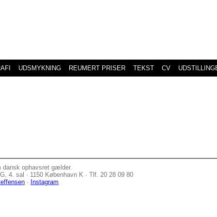
AFI
UDSMYKNING
REUMERT PRISER
TEKST
CV
UDSTILLING
m dansk ophavsret gælder.
, 4. sal · 1150 København K · Tlf. 20 28 09 80
teffensen
·
Instagram