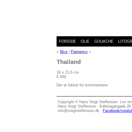
FORSIDE
OLIE
GOUACHE
LITOGR
«
Nice
|
Flamenco
»
Thailand
16 x 21,5 cm
€ 400
Der er lukket for kommentarer.
Copyright © Hans Voigt Steffensen. Lov o
Hans Voigt Steffensen · Købmagergade 26 G
info@voigtsteffensen.dk ·
Facebook/voigts