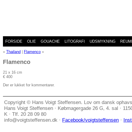
FORSIDE
OLIE
GOUACHE
LITOGRAFI
UDSMYKNING
REUM
«
Thailand
|
Flamenco
»
Flamenco
21 x 16 cm
€ 400
Der er lukket for kommentarer.
Copyright © Hans Voigt Steffensen. Lov om dansk ophavs
Hans Voigt Steffensen · Købmagergade 26 G, 4. sal · 11
K · Tlf. 20 28 09 80
info@voigtsteffensen.dk ·
Facebook/voigtsteffensen
·
Ins