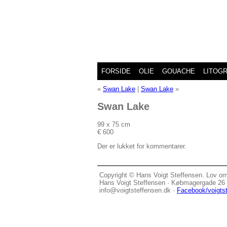
FORSIDE
OLIE
GOUACHE
LITOGR
«
Swan Lake
|
Swan Lake
»
Swan Lake
99 x 75 cm
€ 600
Der er lukket for kommentarer.
Copyright © Hans Voigt Steffensen. Lov o
Hans Voigt Steffensen · Købmagergade 26 G
info@voigtsteffensen.dk ·
Facebook/voigts