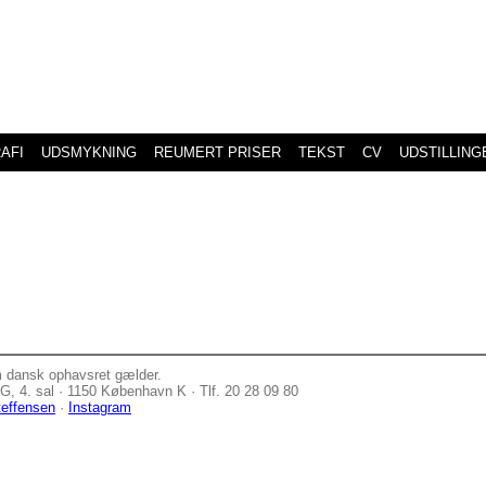
AFI
UDSMYKNING
REUMERT PRISER
TEKST
CV
UDSTILLING
m dansk ophavsret gælder.
, 4. sal · 1150 København K · Tlf. 20 28 09 80
teffensen
·
Instagram