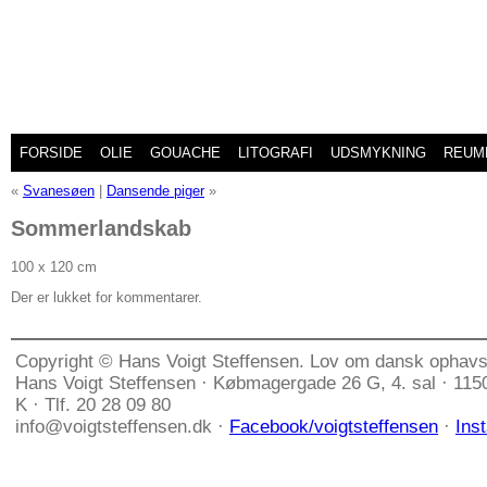
FORSIDE
OLIE
GOUACHE
LITOGRAFI
UDSMYKNING
REUM
«
Svanesøen
|
Dansende piger
»
Sommerlandskab
100 x 120 cm
Der er lukket for kommentarer.
Copyright © Hans Voigt Steffensen. Lov om dansk ophavs
Hans Voigt Steffensen · Købmagergade 26 G, 4. sal · 11
K · Tlf. 20 28 09 80
info@voigtsteffensen.dk ·
Facebook/voigtsteffensen
·
Ins