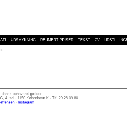
AFI
UDSMYKNING
REUMERT PRISER
TEKST
CV
UDSTILLING
»
m dansk ophavsret gælder.
, 4. sal · 1150 København K · Tlf. 20 28 09 80
teffensen
·
Instagram