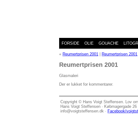
FORSIDE
OLIE
GOUACHE
LITOGR
«
Reumertprisen 2001
|
Reumertprisen 2001
Reumertprisen 2001
Glasmaleri
Der er lukket for kommentarer.
Copyright © Hans Voigt Steffensen. Lov o
Hans Voigt Steffensen · Købmagergade 26 G
info@voigtsteffensen.dk ·
Facebook/voigts