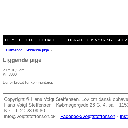
FORSIDE
OLIE
GOUACHE
LITOGRAFI
UDSMYKNING
REUM
«
Flamenco
|
Siddende pige
»
Liggende pige
20 x 16,5 cm
Kr. 3000
Der er lukket for kommentarer.
Copyright © Hans Voigt Steffensen. Lov om dansk ophavs
Hans Voigt Steffensen · Købmagergade 26 G, 4. sal · 11
K · Tlf. 20 28 09 80
info@voigtsteffensen.dk ·
Facebook/voigtsteffensen
·
Ins