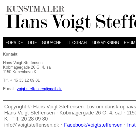
FORSIDE
OLIE
GOUACHE
LITOGRAFI
UDSMYKNING
REUM
Kontakt:
Hans Voigt Steffensen
Købmagergade 26 G, 4. sal
1150 København K
Tlf. + 45 33 12 09 81
E-mail:
voigt.steffensen@mail.dk
Copyright © Hans Voigt Steffensen. Lov om dansk ophavs
Hans Voigt Steffensen · Købmagergade 26 G, 4. sal · 11
K · Tlf. 20 28 09 80
info@voigtsteffensen.dk ·
Facebook/voigtsteffensen
·
Ins