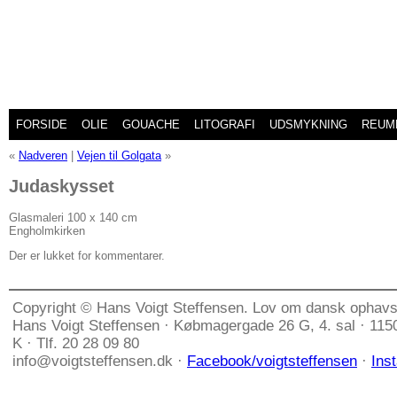
FORSIDE
OLIE
GOUACHE
LITOGRAFI
UDSMYKNING
REUM
«
Nadveren
|
Vejen til Golgata
»
Judaskysset
Glasmaleri 100 x 140 cm
Engholmkirken
Der er lukket for kommentarer.
Copyright © Hans Voigt Steffensen. Lov om dansk ophavs
Hans Voigt Steffensen · Købmagergade 26 G, 4. sal · 11
K · Tlf. 20 28 09 80
info@voigtsteffensen.dk ·
Facebook/voigtsteffensen
·
Ins