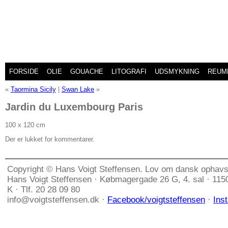
FORSIDE
OLIE
GOUACHE
LITOGRAFI
UDSMYKNING
REUM
«
Taormina Sicily
|
Swan Lake
»
Jardin du Luxembourg Paris
100 x 120 cm
Der er lukket for kommentarer.
Copyright © Hans Voigt Steffensen. Lov om dansk ophavs
Hans Voigt Steffensen · Købmagergade 26 G, 4. sal · 11
K · Tlf. 20 28 09 80
info@voigtsteffensen.dk ·
Facebook/voigtsteffensen
·
Ins