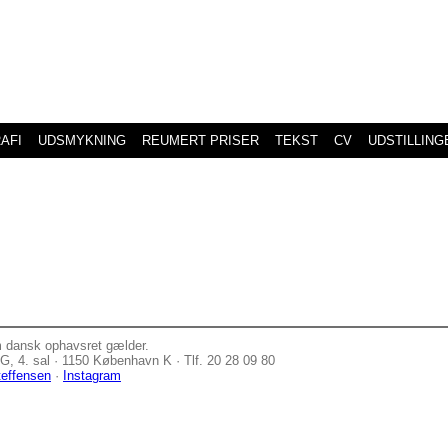
AFI
UDSMYKNING
REUMERT PRISER
TEKST
CV
UDSTILLING
m dansk ophavsret gælder.
, 4. sal · 1150 København K · Tlf. 20 28 09 80
teffensen
·
Instagram