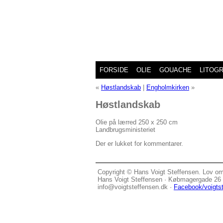
FORSIDE
OLIE
GOUACHE
LITOGR
«
Høstlandskab
|
Engholmkirken
»
Høstlandskab
Olie på lærred 250 x 250 cm
Landbrugsministeriet
Der er lukket for kommentarer.
Copyright © Hans Voigt Steffensen. Lov o
Hans Voigt Steffensen · Købmagergade 26 G
info@voigtsteffensen.dk ·
Facebook/voigts