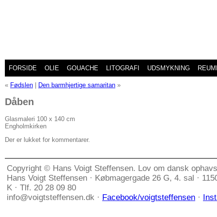
FORSIDE
OLIE
GOUACHE
LITOGRAFI
UDSMYKNING
REUM
«
Fødslen
|
Den barmhjertige samaritan
»
Dåben
Glasmaleri 100 x 140 cm
Engholmkirken
Der er lukket for kommentarer.
Copyright © Hans Voigt Steffensen. Lov om dansk ophavs
Hans Voigt Steffensen · Købmagergade 26 G, 4. sal · 11
K · Tlf. 20 28 09 80
info@voigtsteffensen.dk ·
Facebook/voigtsteffensen
·
Ins