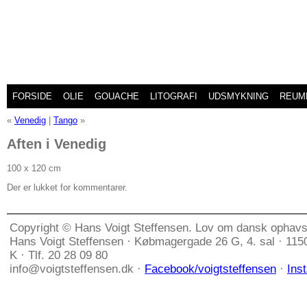
FORSIDE
OLIE
GOUACHE
LITOGRAFI
UDSMYKNING
REUM
«
Venedig
|
Tango
»
Aften i Venedig
100 x 120 cm
Der er lukket for kommentarer.
Copyright © Hans Voigt Steffensen. Lov om dansk ophavs
Hans Voigt Steffensen · Købmagergade 26 G, 4. sal · 11
K · Tlf. 20 28 09 80
info@voigtsteffensen.dk ·
Facebook/voigtsteffensen
·
Ins